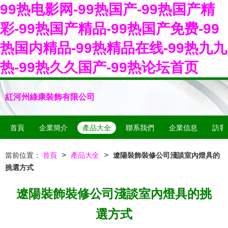
99热电影网-99热国产-99热国产精
彩-99热国产精品-99热国产免费-99
热国内精品-99热精品在线-99热九九
热-99热久久国产-99热论坛首页
紅河州綠康裝飾有限公司
首頁
企業簡介
產品大全
聯系我們
企業信息
訪客
>
>
當前位置：
首頁
產品大全
遼陽裝飾裝修公司淺談室內燈具的
挑選方式
遼陽裝飾裝修公司淺談室內燈具的挑
選方式